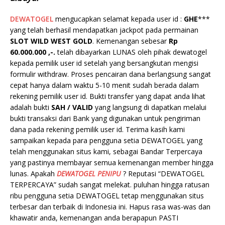
DEWATOGEL
mengucapkan selamat kepada user id :
GHE
***
yang telah berhasil mendapatkan jackpot pada permainan
SLOT WILD WEST GOLD
. Kemenangan sebesar
Rp
60.000.000 ,-.
telah dibayarkan LUNAS oleh pihak dewatogel
kepada pemilik user id setelah yang bersangkutan mengisi
formulir withdraw. Proses pencairan dana berlangsung sangat
cepat hanya dalam waktu 5-10 menit sudah berada dalam
rekening pemilik user id. Bukti transfer yang dapat anda lihat
adalah bukti
SAH / VALID
yang langsung di dapatkan melalui
bukti transaksi dari Bank yang digunakan untuk pengiriman
dana pada rekening pemilik user id. Terima kasih kami
sampaikan kepada para pengguna setia DEWATOGEL yang
telah menggunakan situs kami, sebagai Bandar Terpercaya
yang pastinya membayar semua kemenangan member hingga
lunas. Apakah
DEWATOGEL PENIPU
? Reputasi “DEWATOGEL
TERPERCAYA” sudah sangat melekat. puluhan hingga ratusan
ribu pengguna setia DEWATOGEL tetap menggunakan situs
terbesar dan terbaik di Indonesia ini. Hapus rasa was-was dan
khawatir anda, kemenangan anda berapapun PASTI