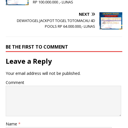
RP 100.000.000 ,- LUNAS
NEXT
DEWATOGEL JACKPOT TOGEL TOTOMACAU 4D
POOLS RP 64.000.000,- LUNAS
BE THE FIRST TO COMMENT
Leave a Reply
Your email address will not be published.
Comment
Name
*