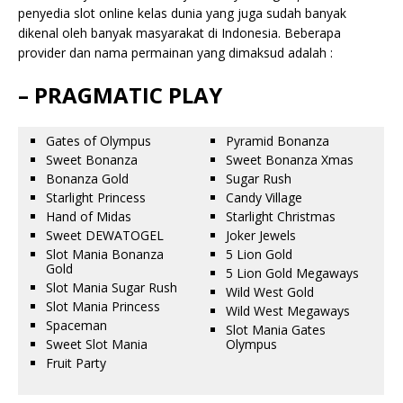
penyedia slot online kelas dunia yang juga sudah banyak
dikenal oleh banyak masyarakat di Indonesia. Beberapa
provider dan nama permainan yang dimaksud adalah :
– PRAGMATIC PLAY
Gates of Olympus
Pyramid Bonanza
Sweet Bonanza
Sweet Bonanza Xmas
Bonanza Gold
Sugar Rush
Starlight Princess
Candy Village
Hand of Midas
Starlight Christmas
Sweet DEWATOGEL
Joker Jewels
Slot Mania Bonanza
5 Lion Gold
Gold
5 Lion Gold Megaways
Slot Mania Sugar Rush
Wild West Gold
Slot Mania Princess
Wild West Megaways
Spaceman
Slot Mania Gates
Sweet Slot Mania
Olympus
Fruit Party