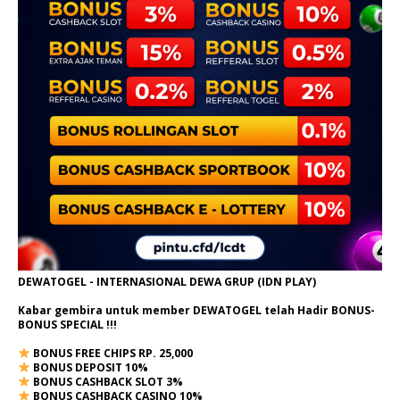
DEWATOGEL - INTERNASIONAL DEWA GRUP (IDN PLAY)
Kabar gembira untuk member DEWATOGEL telah Hadir
BONUS-
BONUS SPECIAL
!!!
BONUS FREE CHIPS RP. 25,000
BONUS DEPOSIT 10%
BONUS CASHBACK SLOT 3%
BONUS CASHBACK CASINO 10%