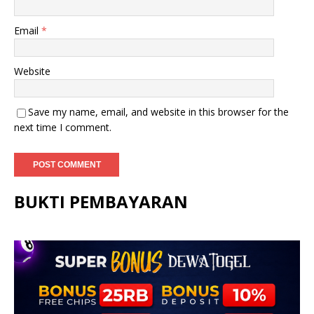
Email
*
Website
Save my name, email, and website in this browser for the
next time I comment.
BUKTI PEMBAYARAN