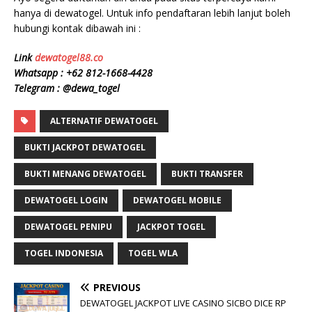
hanya di dewatogel. Untuk info pendaftaran lebih lanjut boleh
hubungi kontak dibawah ini :
Link
dewatogel88.co
Whatsapp : +62 812-1668-4428
Telegram : @dewa_togel
ALTERNATIF DEWATOGEL
BUKTI JACKPOT DEWATOGEL
BUKTI MENANG DEWATOGEL
BUKTI TRANSFER
DEWATOGEL LOGIN
DEWATOGEL MOBILE
DEWATOGEL PENIPU
JACKPOT TOGEL
TOGEL INDONESIA
TOGEL WLA
PREVIOUS
DEWATOGEL JACKPOT LIVE CASINO SICBO DICE RP