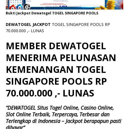
Bukti Jackpot Dewatogel TOGEL SINGAPORE POOLS
DEWATOGEL JACKPOT
TOGEL SINGAPORE POOLS RP
70.000.000 ,- LUNAS
MEMBER DEWATOGEL
MENERIMA PELUNASAN
KEMENANGAN TOGEL
SINGAPORE POOLS RP
70.000.000 ,- LUNAS
“DEWATOGEL Situs Togel Online, Casino Online,
Slot Online Terbaik, Terpercaya, Terbesar dan
Terlengkap di Indonesia – Jackpot berapapun pasti
dibayar”