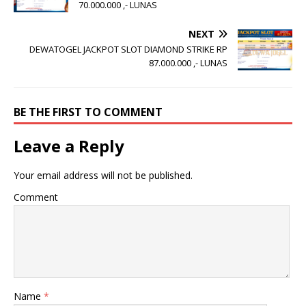
70.000.000 ,- LUNAS
NEXT
DEWATOGEL JACKPOT SLOT DIAMOND STRIKE RP
87.000.000 ,- LUNAS
BE THE FIRST TO COMMENT
Leave a Reply
Your email address will not be published.
Comment
Name
*