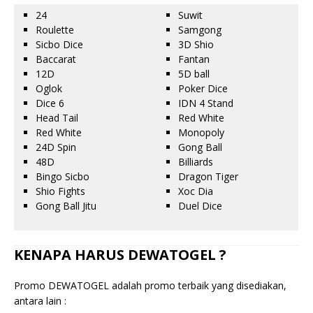
24
Suwit
Roulette
Samgong
Sicbo Dice
3D Shio
Baccarat
Fantan
12D
5D ball
Oglok
Poker Dice
Dice 6
IDN 4 Stand
Head Tail
Red White
Red White
Monopoly
24D Spin
Gong Ball
48D
Billiards
Bingo Sicbo
Dragon Tiger
Shio Fights
Xoc Dia
Gong Ball Jitu
Duel Dice
KENAPA HARUS DEWATOGEL ?
Promo DEWATOGEL adalah promo terbaik yang disediakan,
antara lain :