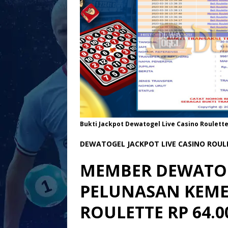
Bukti Jackpot Dewatogel Live Casino Roulett
DEWATOGEL JACKPOT LIVE CASINO ROULET
MEMBER DEWATO
PELUNASAN KEME
ROULETTE RP 64.0