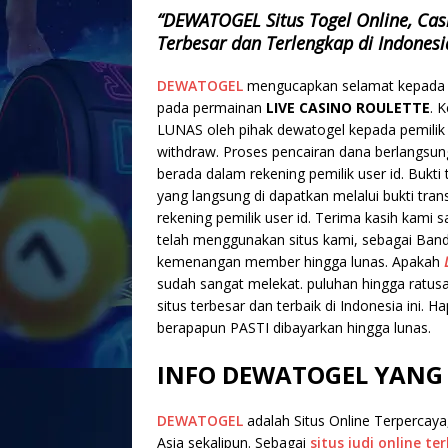
“DEWATOGEL Situs Togel Online, Casi
Terbesar dan Terlengkap di Indonesi
DEWATOGEL
mengucapkan selamat kepada us
pada permainan
LIVE CASINO ROULETTE
. 
LUNAS oleh pihak dewatogel kepada pemilik u
withdraw. Proses pencairan dana berlangsu
berada dalam rekening pemilik user id. Bukti 
yang langsung di dapatkan melalui bukti tra
rekening pemilik user id. Terima kasih ka
telah menggunakan situs kami, sebagai Ba
kemenangan member hingga lunas. Apakah
sudah sangat melekat. puluhan hingga rat
situs terbesar dan terbaik di Indonesia ini
berapapun PASTI dibayarkan hingga lunas.
INFO DEWATOGEL YANG 
DEWATOGEL
adalah Situs Online Terpercaya
Asia sekalipun. Sebagai
situs judi online te