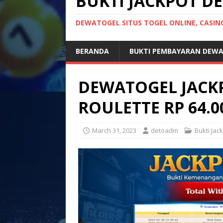
BUKTI JACKPOT D
DEWATOGEL SITUS TOGEL ONLINE, CASINO
BERANDA
BUKTI PEMBAYARAN DEW
DEWATOGEL JACKP
ROULETTE RP 64.0
March 31, 2023
detoadm
Bukti Ja