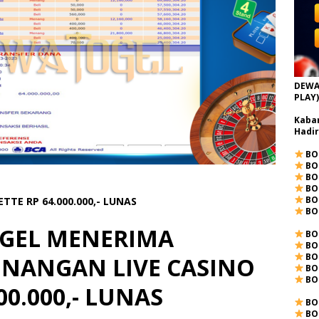
DEWA
PLAY)
Kaba
Hadi
BON
BO
e
BO
BO
BO
TE RP 64.000.000,- LUNAS
BO
GEL MENERIMA
BO
BO
BO
NANGAN LIVE CASINO
BO
BO
00.000,- LUNAS
BO
BO