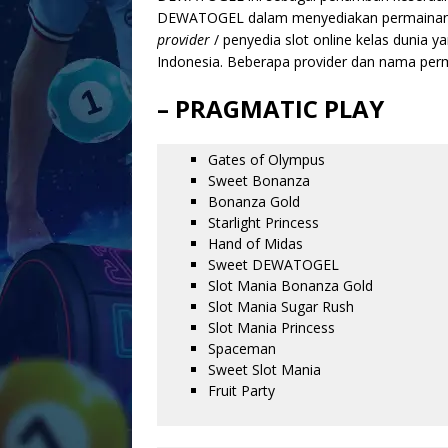
DEWATOGEL dalam menyediakan permainan s
provider
/ penyedia slot online kelas dunia 
Indonesia. Beberapa provider dan nama per
– PRAGMATIC PLAY
Gates of Olympus
Sweet Bonanza
Bonanza Gold
Starlight Princess
Hand of Midas
Sweet DEWATOGEL
Slot Mania Bonanza Gold
Slot Mania Sugar Rush
Slot Mania Princess
Spaceman
Sweet Slot Mania
Fruit Party