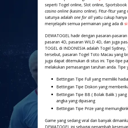
seperti Togel online, Slot online, Sportsboo
casino online
(kasino online). Fitur-fitur yan
satunya adalah
one for all
yaitu cukup hanya 
menjelajahi semua permainan yang ada di
s
DEWATOGEL hadir dengan pasaran-pasaran y
pasaran 4D, pasaran WILD 4D, dan juga pasa
TOGEL di INDONESIA adalah Togel Sydney, To
tersebut, pasaran Togel Toto Macau yang bis
juga dapat ditemukan di situs ini. Tipe-tipe 
melakukan pemasangan taruhan anda. Tipe ya
Bettingan Tipe Full yang memiliki hadi
Bettingan Tipe Diskon yang memberik
Bettingan Tipe BB ( Bolak Balik ) yang
angka yang dipasang
Bettingan Tipe Prize yang memungki
Game yang sedang viral dan banyak dimainkan
DEWATOGEL ini sebagai penambah keseruan a