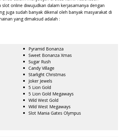
lot online diwujudkan dalam kerjasamanya dengan
yang juga sudah banyak dikenal oleh banyak masyarakat di
mainan yang dimaksud adalah :
Pyramid Bonanza
Sweet Bonanza Xmas
Sugar Rush
Candy Village
Starlight Christmas
Joker Jewels
5 Lion Gold
5 Lion Gold Megaways
Wild West Gold
Wild West Megaways
Slot Mania Gates Olympus