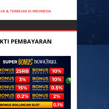
YA & TERBESAR DI INDONESIA
KTI PEMBAYARAN