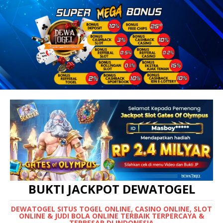
BUKTI JACKPOT DEWATOGEL
DEWATOGEL SITUS TOGEL ONLINE, CASINO ONLINE, SLOT
ONLINE & JUDI BOLA ONLINE TERBAIK TERPERCAYA &
TERBESAR DI INDONESIA