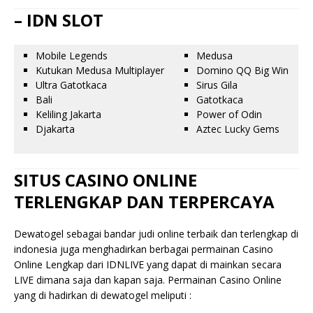
– IDN SLOT
Mobile Legends
Medusa
Kutukan Medusa Multiplayer
Domino QQ Big Win
Ultra Gatotkaca
Sirus Gila
Bali
Gatotkaca
Keliling Jakarta
Power of Odin
Djakarta
Aztec Lucky Gems
SITUS CASINO ONLINE
TERLENGKAP DAN TERPERCAYA
Dewatogel sebagai bandar judi online terbaik dan terlengkap di
indonesia juga menghadirkan berbagai permainan Casino
Online Lengkap dari IDNLIVE yang dapat di mainkan secara
LIVE dimana saja dan kapan saja. Permainan Casino Online
yang di hadirkan di dewatogel meliputi :