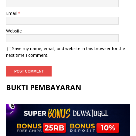
Email
*
Website
Save my name, email, and website in this browser for the
next time I comment.
BUKTI PEMBAYARAN