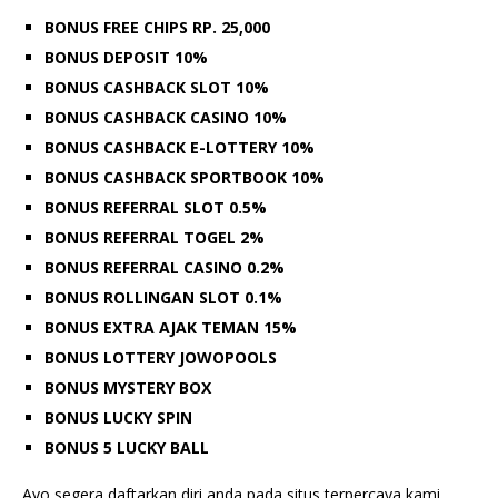
BONUS FREE CHIPS RP. 25,000
BONUS DEPOSIT 10%
BONUS CASHBACK SLOT 10%
BONUS CASHBACK CASINO 10%
BONUS CASHBACK E-LOTTERY 10%
BONUS CASHBACK SPORTBOOK 10%
BONUS REFERRAL SLOT 0.5%
BONUS REFERRAL TOGEL 2%
BONUS REFERRAL CASINO 0.2%
BONUS ROLLINGAN SLOT 0.1%
BONUS EXTRA AJAK TEMAN 15%
BONUS LOTTERY JOWOPOOLS
BONUS MYSTERY BOX
BONUS LUCKY SPIN
BONUS 5 LUCKY BALL
Ayo segera daftarkan diri anda pada situs terpercaya kami