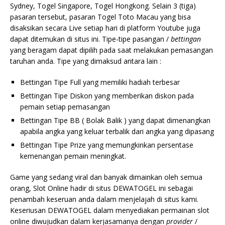
Sydney, Togel Singapore, Togel Hongkong. Selain 3 (tiga)
pasaran tersebut, pasaran Togel Toto Macau yang bisa
disaksikan secara Live setiap hari di platform Youtube juga
dapat ditemukan di situs ini. Tipe-tipe pasangan /
bettingan
yang beragam dapat dipilih pada saat melakukan pemasangan
taruhan anda. Tipe yang dimaksud antara lain :
Bettingan Tipe Full yang memiliki hadiah terbesar
Bettingan Tipe Diskon yang memberikan diskon pada
pemain setiap pemasangan
Bettingan Tipe BB ( Bolak Balik ) yang dapat dimenangkan
apabila angka yang keluar terbalik dari angka yang dipasang
Bettingan Tipe Prize yang memungkinkan persentase
kemenangan pemain meningkat.
Game yang sedang viral dan banyak dimainkan oleh semua
orang, Slot Online hadir di situs DEWATOGEL ini sebagai
penambah keseruan anda dalam menjelajah di situs kami.
Keseriusan DEWATOGEL dalam menyediakan permainan slot
online diwujudkan dalam kerjasamanya dengan
provider
/