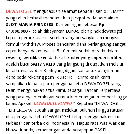
DEWATOGEL
mengucapkan selamat kepada user id : DIA***
yang telah berhasil mendapatkan jackpot pada permainan
SLOT MANIA PRINCESS
. Kemenangan sebesar
Rp
61.000.000,-.
telah dibayarkan LUNAS oleh pihak dewatogel
kepada pemilik user id setelah yang bersangkutan mengisi
formulir withdraw. Proses pencairan dana berlangsung sangat
cepat hanya dalam waktu 5-10 menit sudah berada dalam
rekening pemilik user id. Bukti transfer yang dapat anda lihat
adalah bukti
SAH / VALID
yang langsung di dapatkan melalui
bukti transaksi dari Bank yang digunakan untuk pengiriman
dana pada rekening pemilik user id. Terima kasih kami
sampaikan kepada para pengguna setia DEWATOGEL yang
telah menggunakan situs kami, sebagai Bandar Terpercaya
yang pastinya membayar semua kemenangan member hingga
lunas. Apakah
DEWATOGEL PENIPU
? Reputasi “DEWATOGEL
TERPERCAYA” sudah sangat melekat. puluhan hingga ratusan
ribu pengguna setia DEWATOGEL tetap menggunakan situs
terbesar dan terbaik di Indonesia ini. Hapus rasa was-was dan
khawatir anda, kemenangan anda berapapun PASTI