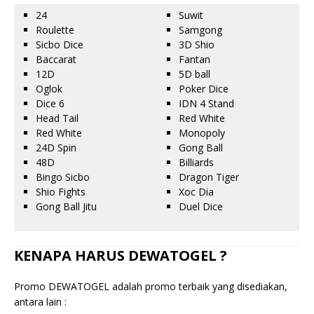
24
Suwit
Roulette
Samgong
Sicbo Dice
3D Shio
Baccarat
Fantan
12D
5D ball
Oglok
Poker Dice
Dice 6
IDN 4 Stand
Head Tail
Red White
Red White
Monopoly
24D Spin
Gong Ball
48D
Billiards
Bingo Sicbo
Dragon Tiger
Shio Fights
Xoc Dia
Gong Ball Jitu
Duel Dice
KENAPA HARUS DEWATOGEL ?
Promo DEWATOGEL adalah promo terbaik yang disediakan,
antara lain :