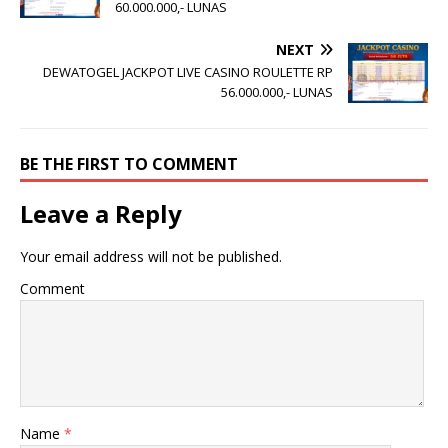
60.000.000,- LUNAS
NEXT
DEWATOGEL JACKPOT LIVE CASINO ROULETTE RP
56.000.000,- LUNAS
BE THE FIRST TO COMMENT
Leave a Reply
Your email address will not be published.
Comment
Name
*