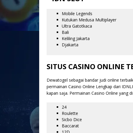
Mobile Legends
Kutukan Medusa Multiplayer
Ultra Gatotkaca
Bali
Keliling Jakarta
Djakarta
SITUS CASINO ONLINE 
Dewatogel sebagai bandar judi online terbai
permainan Casino Online Lengkap dari IDNLI
kapan saja. Permainan Casino Online yang di 
24
Roulette
Sicbo Dice
Baccarat
12D