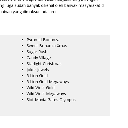
yang juga sudah banyak dikenal oleh banyak masyarakat di
mainan yang dimaksud adalah :
Pyramid Bonanza
Sweet Bonanza Xmas
Sugar Rush
Candy Village
Starlight Christmas
Joker Jewels
5 Lion Gold
5 Lion Gold Megaways
Wild West Gold
Wild West Megaways
Slot Mania Gates Olympus