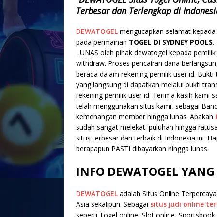
Terbesar dan Terlengkap di Indonesi
DEWATOGEL
mengucapkan selamat kepada u
pada permainan
TOGEL DI SYDNEY POOLS
.
LUNAS oleh pihak dewatogel kepada pemilik u
withdraw. Proses pencairan dana berlangsu
berada dalam rekening pemilik user id. Bukti 
yang langsung di dapatkan melalui bukti tra
rekening pemilik user id. Terima kasih ka
telah menggunakan situs kami, sebagai Ba
kemenangan member hingga lunas. Apakah
sudah sangat melekat. puluhan hingga rat
situs terbesar dan terbaik di Indonesia ini
berapapun PASTI dibayarkan hingga lunas.
INFO DEWATOGEL YANG 
DEWATOGEL
adalah Situs Online Terpercaya
Asia sekalipun. Sebagai
situs judi online te
seperti Togel online, Slot online, Sportsboo