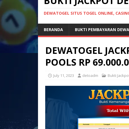
BUKTI JACKPOT D
DEWATOGEL SITUS TOGEL ONLINE, CASINO
BERANDA
BUKTI PEMBAYARAN DEW
DEWATOGEL JACKP
POOLS RP 69.000.
July 11, 2023
detoadm
Bukti Jack