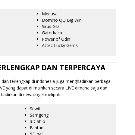
Medusa
Domino QQ Big Win
Sirus Gila
Gatotkaca
Power of Odin
Aztec Lucky Gems
TERLENGKAP DAN TERPERCAYA
k dan terlengkap di indonesia juga menghadirkan berbagai
VE yang dapat di mainkan secara LIVE dimana saja dan
hadirkan di dewatogel meliputi :
Suwit
Samgong
3D Shio
Fantan
5D ball