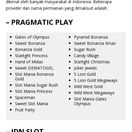
dikenal oleh banyak masyarakat di Indonesia. Beberapa
provider dan nama permainan yang dimaksud adalah :
– PRAGMATIC PLAY
Gates of Olympus
Pyramid Bonanza
Sweet Bonanza
Sweet Bonanza Xmas
Bonanza Gold
Sugar Rush
Starlight Princess
Candy Village
Hand of Midas
Starlight Christmas
Sweet DEWATOGEL
Joker Jewels
Slot Mania Bonanza
5 Lion Gold
Gold
5 Lion Gold Megaways
Slot Mania Sugar Rush
Wild West Gold
Slot Mania Princess
Wild West Megaways
Spaceman
Slot Mania Gates
Sweet Slot Mania
Olympus
Fruit Party
– IDN SLOT