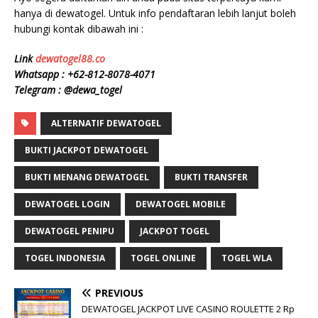
hanya di dewatogel. Untuk info pendaftaran lebih lanjut boleh
hubungi kontak dibawah ini :
Link
dewatogel88.co
Whatsapp : +62-812-8078-4071
Telegram : @dewa_togel
ALTERNATIF DEWATOGEL
BUKTI JACKPOT DEWATOGEL
BUKTI MENANG DEWATOGEL
BUKTI TRANSFER
DEWATOGEL LOGIN
DEWATOGEL MOBILE
DEWATOGEL PENIPU
JACKPOT TOGEL
TOGEL INDONESIA
TOGEL ONLINE
TOGEL WLA
PREVIOUS
DEWATOGEL JACKPOT LIVE CASINO ROULETTE 2 Rp