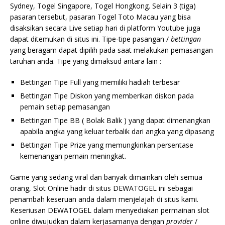
Sydney, Togel Singapore, Togel Hongkong. Selain 3 (tiga)
pasaran tersebut, pasaran Togel Toto Macau yang bisa
disaksikan secara Live setiap hari di platform Youtube juga
dapat ditemukan di situs ini. Tipe-tipe pasangan /
bettingan
yang beragam dapat dipilih pada saat melakukan pemasangan
taruhan anda. Tipe yang dimaksud antara lain :
Bettingan Tipe Full yang memiliki hadiah terbesar
Bettingan Tipe Diskon yang memberikan diskon pada
pemain setiap pemasangan
Bettingan Tipe BB ( Bolak Balik ) yang dapat dimenangkan
apabila angka yang keluar terbalik dari angka yang dipasang
Bettingan Tipe Prize yang memungkinkan persentase
kemenangan pemain meningkat.
Game yang sedang viral dan banyak dimainkan oleh semua
orang, Slot Online hadir di situs DEWATOGEL ini sebagai
penambah keseruan anda dalam menjelajah di situs kami.
Keseriusan DEWATOGEL dalam menyediakan permainan slot
online diwujudkan dalam kerjasamanya dengan
provider
/