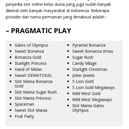
penyedia slot online kelas dunia yang juga sudah banyak
dikenal oleh banyak masyarakat di Indonesia. Beberapa
provider dan nama permainan yang dimaksud adalah :
– PRAGMATIC PLAY
Gates of Olympus
Pyramid Bonanza
Sweet Bonanza
Sweet Bonanza Xmas
Bonanza Gold
Sugar Rush
Starlight Princess
Candy Village
Hand of Midas
Starlight Christmas
Sweet DEWATOGEL
Joker Jewels
Slot Mania Bonanza
5 Lion Gold
Gold
5 Lion Gold Megaways
Slot Mania Sugar Rush
Wild West Gold
Slot Mania Princess
Wild West Megaways
Spaceman
Slot Mania Gates
Sweet Slot Mania
Olympus
Fruit Party